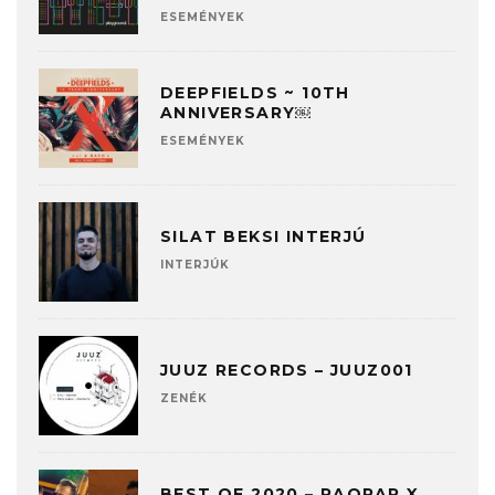
ESEMÉNYEK
DEEPFIELDS ~ 10TH
ANNIVERSARY￼
ESEMÉNYEK
SILAT BEKSI INTERJÚ
INTERJÚK
JUUZ RECORDS – JUUZ001
ZENÉK
BEST OF 2020 – RAQPAR X