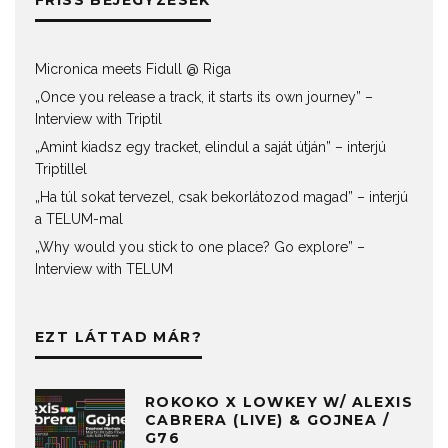
FRISS BEJEGYZÉSEK
Micronica meets Fidull @ Riga
„Once you release a track, it starts its own journey” –
Interview with Triptil
„Amint kiadsz egy tracket, elindul a saját útján” – interjú
Triptillel
„Ha túl sokat tervezel, csak bekorlátozod magad” – interjú
a TELUM-mal
„Why would you stick to one place? Go explore” –
Interview with TELUM
EZT LÁTTAD MÁR?
ROKOKO X LOWKEY W/ ALEXIS
CABRERA (LIVE) & GOJNEA /
G76