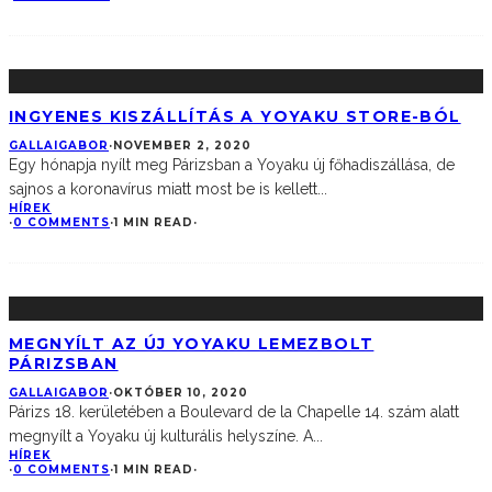
INGYENES KISZÁLLÍTÁS A YOYAKU STORE-BÓL
GALLAIGABOR
·
NOVEMBER 2, 2020
Egy hónapja nyílt meg Párizsban a Yoyaku új főhadiszállása, de
sajnos a koronavírus miatt most be is kellett
...
HÍREK
·
0 COMMENTS
·
1 MIN READ
·
MEGNYÍLT AZ ÚJ YOYAKU LEMEZBOLT
PÁRIZSBAN
GALLAIGABOR
·
OKTÓBER 10, 2020
Párizs 18. kerületében a Boulevard de la Chapelle 14. szám alatt
megnyílt a Yoyaku új kulturális helyszíne. A
...
HÍREK
·
0 COMMENTS
·
1 MIN READ
·