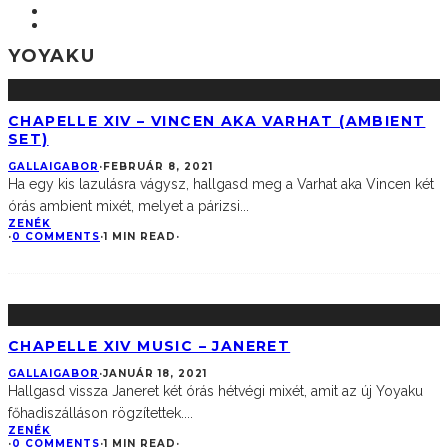
YOYAKU
CHAPELLE XIV – VINCEN AKA VARHAT (AMBIENT
SET)
GALLAIGABOR
·
FEBRUÁR 8, 2021
Ha egy kis lazulásra vágysz, hallgasd meg a Varhat aka Vincen két
órás ambient mixét, melyet a párizsi
...
ZENÉK
·
0 COMMENTS
·
1 MIN READ
·
CHAPELLE XIV MUSIC – JANERET
GALLAIGABOR
·
JANUÁR 18, 2021
Hallgasd vissza Janeret két órás hétvégi mixét, amit az új Yoyaku
főhadiszálláson rögzítettek.
...
ZENÉK
·
0 COMMENTS
·
1 MIN READ
·