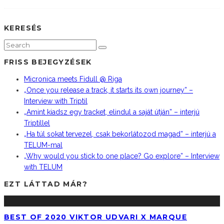
KERESÉS
FRISS BEJEGYZÉSEK
Micronica meets Fidull @ Riga
„Once you release a track, it starts its own journey” –
Interview with Triptil
„Amint kiadsz egy tracket, elindul a saját útján” – interjú
Triptillel
„Ha túl sokat tervezel, csak bekorlátozod magad” – interjú a
TELUM-mal
„Why would you stick to one place? Go explore” – Interview
with TELUM
EZT LÁTTAD MÁR?
BEST OF 2020 VIKTOR UDVARI X MARQUE