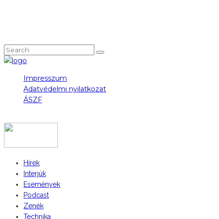
NEM TALÁLOD, AMIT KERESTÉL?
Impresszum
Adatvédelmi nyilatkozat
ÁSZF
COPYRIGHT 2023 © FIDULL
Hírek
Interjúk
Események
Podcast
Zenék
Technika