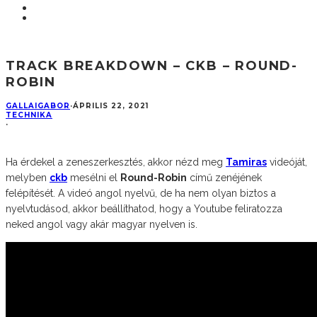
TRACK BREAKDOWN – CKB – ROUND-
ROBIN
GALLAIGABOR
·
ÁPRILIS 22, 2021
TECHNIKA
·
Ha érdekel a zeneszerkesztés, akkor nézd meg
Tamiras
videóját,
melyben
ckb
mesélni el
Round-Robin
című zenéjének
felépítését. A videó angol nyelvű, de ha nem olyan biztos a
nyelvtudásod, akkor beállíthatod, hogy a Youtube feliratozza
neked angol vagy akár magyar nyelven is.