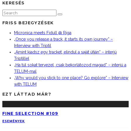
KERESÉS
FRISS BEJEGYZÉSEK
Micronica meets Fidull @ Riga
„Once you release a track, it starts its own journey” –
Interview with Triptil
„Amint kiadsz egy tracket, elindul a saját útján” – interjú
Triptillel
„Ha túl sokat tervezel, csak bekorlátozod magad” – interjú a
TELUM-mal
„Why would you stick to one place? Go explore” – Interview
with TELUM
EZT LÁTTAD MÁR?
FINE SELECTION #109
ESEMÉNYEK