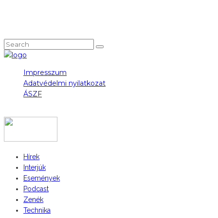
NEM TALÁLOD, AMIT KERESTÉL?
Impresszum
Adatvédelmi nyilatkozat
ÁSZF
COPYRIGHT 2023 © FIDULL
Hírek
Interjúk
Események
Podcast
Zenék
Technika