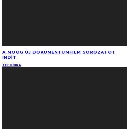
A MOOG ÚJ DOKUMENTUMFILM SOROZATOT
INDÍT
TECHNIKA