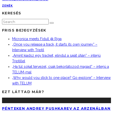
ZENÉK
KERESÉS
FRISS BEJEGYZÉSEK
Micronica meets Fidull @ Riga
„Once you release a track, it starts its own journey” –
Interview with Triptil
„Amint kiadsz egy tracket, elindul a saját útján” – interjú
Triptillel
„Ha túl sokat tervezel, csak bekorlátozod magad” – interjú a
TELUM-mal
„Why would you stick to one place? Go explore” – Interview
with TELUM
EZT LÁTTAD MÁR?
PÉNTEKEN ANDREY PUSHKAREV AZ ARZENÁLBAN