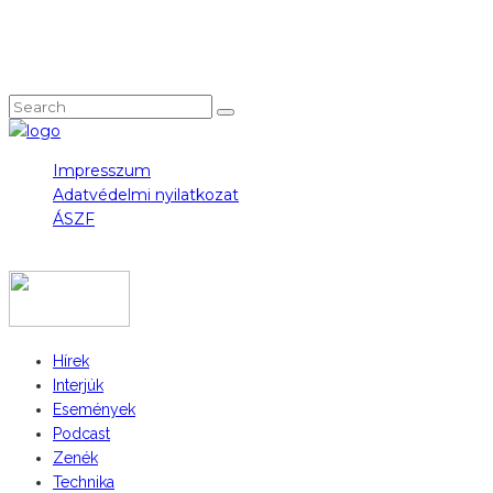
NEM TALÁLOD, AMIT KERESTÉL?
Impresszum
Adatvédelmi nyilatkozat
ÁSZF
COPYRIGHT 2023 © FIDULL
Hírek
Interjúk
Események
Podcast
Zenék
Technika