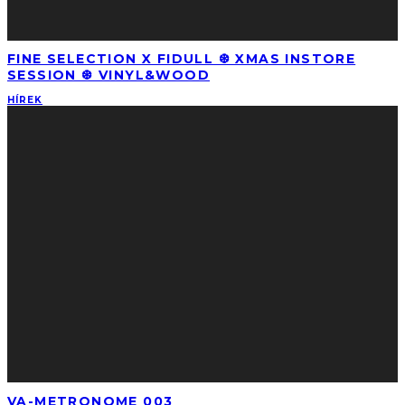
FINE SELECTION X FIDULL ❆ XMAS INSTORE
SESSION ❆ VINYL&WOOD
HÍREK
VA-METRONOME 003