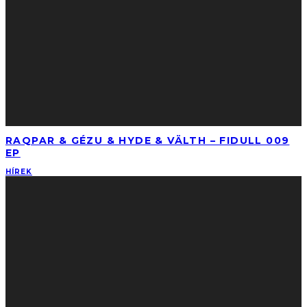
RAQPAR & GÉZU & HYDE & VÄLTH – FIDULL 009
EP
HÍREK