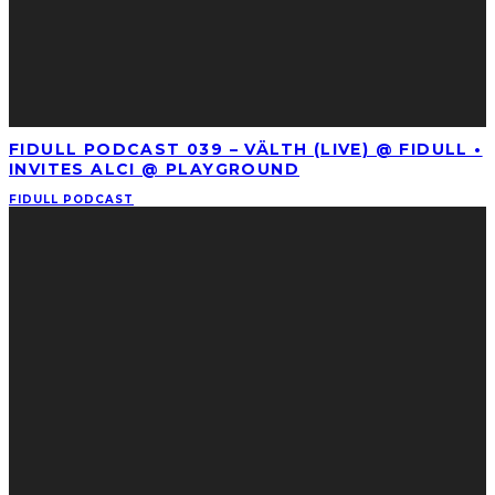
FIDULL PODCAST 039 – VÄLTH (LIVE) @ FIDULL •
INVITES ALCI @ PLAYGROUND
FIDULL PODCAST