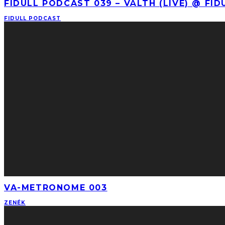
FIDULL PODCAST 039 – VÄLTH (LIVE) @ FID
FIDULL PODCAST
VA-METRONOME 003
ZENÉK