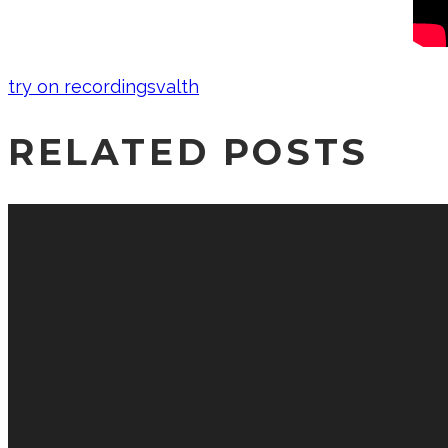
try on recordings
valth
RELATED POSTS