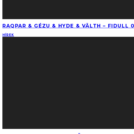
RAQPAR & GÉZU & HYDE & VÄLTH – FIDULL 
HÍREK