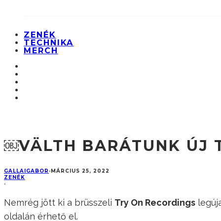
ZENÉK
TECHNIKA
MERCH
￼VÄLTH BARÁTUNK ÚJ T
GALLAIGABOR
·
MÁRCIUS 25, 2022
ZENÉK
·
Nemrég jött ki a brüsszeli
Try On Recordings
legúj
oldalán érhető el.