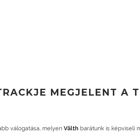
RACKJE MEGJELENT A T
abb válogatása, melyen
Välth
barátunk is képviseli m