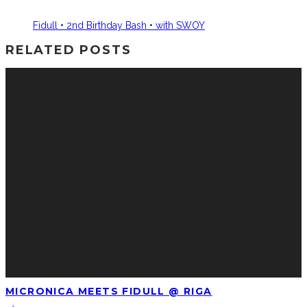
Fidull • 2nd Birthday Bash • with SWOY
RELATED POSTS
MICRONICA MEETS FIDULL @ RIGA