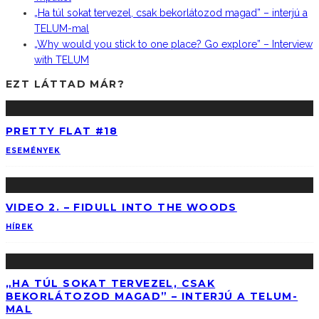
„Ha túl sokat tervezel, csak bekorlátozod magad” – interjú a
TELUM-mal
„Why would you stick to one place? Go explore” – Interview
with TELUM
EZT LÁTTAD MÁR?
PRETTY FLAT #18
ESEMÉNYEK
VIDEO 2. – FIDULL INTO THE WOODS
HÍREK
„HA TÚL SOKAT TERVEZEL, CSAK
BEKORLÁTOZOD MAGAD” – INTERJÚ A TELUM-
MAL