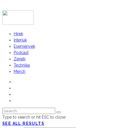
COPYRIGHT 2023 © FIDULL
Hírek
Interjúk
Események
Podcast
Zenék
Technika
Merch
Type to search or hit ESC to close
SEE ALL RESULTS