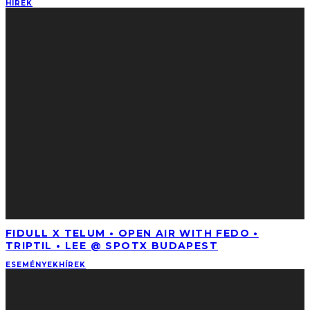
HÍREK
FIDULL X TELUM • OPEN AIR WITH FEDO •
TRIPTIL • LEE @ SPOTX BUDAPEST
ESEMÉNYEK
HÍREK