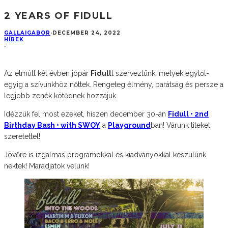
2 YEARS OF FIDULL
GALLAIGABOR
·
DECEMBER 24, 2022
HÍREK
·
Az elmúlt két évben jópár
Fidull
t szerveztünk, melyek egytől-
egyig a szívünkhöz nőttek. Rengeteg élmény, barátság és persze a
legjobb zenék kötődnek hozzájuk.
Idézzük fel most ezeket, hiszen december 30-án
Fidull • 2nd
Birthday Bash • with SWOY
a
Playground
ban! Várunk titeket
szeretettel!
Jövőre is izgalmas programokkal és kiadványokkal készülünk
nektek! Maradjatok velünk!