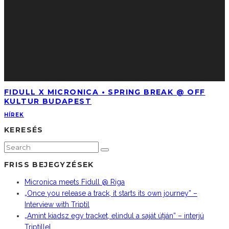
FIDULL X MICRONICA • SPRING BREAK @ OFF
KULTUR BUDAPEST
HÍREK
KERESÉS
FRISS BEJEGYZÉSEK
Micronica meets Fidull @ Riga
„Once you release a track, it starts its own journey” –
Interview with Triptil
„Amint kiadsz egy tracket, elindul a saját útján” – interjú
Triptillel