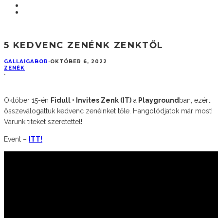
5 KEDVENC ZENÉNK ZENKTŐL
GALLAIGABOR
·
OKTÓBER 6, 2022
ZENÉK
·
Október 15-én
Fidull • Invites Zenk (IT)
a
Playground
ban, ezért
összeválogattuk kedvenc zenéinket tőle. Hangolódjatok már most!
Várunk titeket szeretettel!
Event –
ITT!