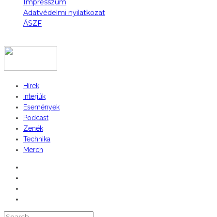
Impresszum
Adatvédelmi nyilatkozat
ÁSZF
COPYRIGHT 2023 © FIDULL
Hírek
Interjúk
Események
Podcast
Zenék
Technika
Merch