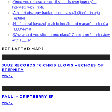
„Once you release a track, it starts its own journey” –
Interview with Triptil
„Amint kiadsz egy tracket, elindul a saját útján” – interjú
Triptillel
„Ha túl sokat tervezel, csak bekorlátozod magad” – interjú a
TELUM-mal
„Why would you stick to one place? Go explore” – Interview
with TELUM
EZT LÁTTAD MÁR?
JUUZ RECORDS 16 CHRIS LLOPIS – ECHOES OF
ETERNITY
ZENÉK
PAULI – DRIFTBERRY EP
ZENÉK