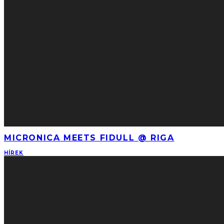
MICRONICA MEETS FIDULL @ RIGA
HÍREK