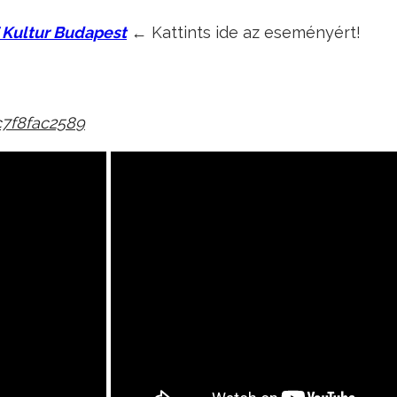
F Kultur Budapest
← Kattints ide az eseményért!
c7f8fac2589