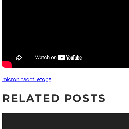
micronica
octile
top5
RELATED POSTS