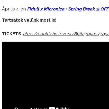
Április 4-én
Fidull x Micronica • Spring Break @ OF
Tartsatok velünk most is!
TICKETS
:
https://cooltix.hu/event/696a799aa77b5