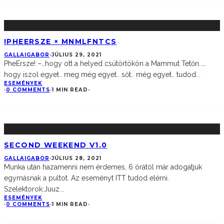
!PHEERSZE × MNMLFNTCS
GALLAIGABOR
·
JÚLIUS 29, 2021
PheErsze! –…hogy ott a helyed csütörtökön a Mammut Tetőn..…
hogy iszol egyet.. meg még egyet.. sőt.. még egyet.. tudod
...
ESEMÉNYEK
·
0 COMMENTS
·
1 MIN READ
·
SECOND WEEKEND V1.0
GALLAIGABOR
·
JÚLIUS 28, 2021
Munka után hazamenni nem érdemes, 6 órától már adogatjuk
egymásnak a pultot. Az eseményt ITT tudod elérni.
Szelektorok:Juuz
...
ESEMÉNYEK
·
0 COMMENTS
·
1 MIN READ
·