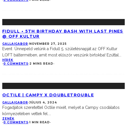
FIDULL • 5TH BIRTHDAY BASH WITH LAST PINES
@ OFF KULTUR
GALLAIGABOR
·
NOVEMBER 27, 2025
Event Ünnepeld velünk a Fidull 5. születésnapját az OFF Kultur
LOFT báltermében, amit most először veszünk birtokba! Ezúttal
...
HÍREK
·
0 COMMENTS
·
2 MINS READ
·
OCTILE | CAMPY X DOUBLETROUBLE
GALLAIGABOR
·
JÚLIUS 4, 2024
Fogadjátok szeretettel Octile mixét, melyet a Campy csodálatos
környezetében vettek fel.
...
ZENÉK
·
0 COMMENTS
·
1 MIN READ
·