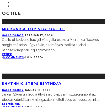
OCTILE
MICRONICA TOP 5 BY: OCTILE
GALLAIGABOR
·
FEBRUÁR 17, 2026
Octile öt kedvenc trackjét válogatta össze a Micronica Records
megjelenéseiből. Egy rövid, személyes toplista a label
hangzásvilágának legizgalmasabb
...
ZENÉK
·
0 COMMENTS
·
1 MIN READ
·
RHYTHMIC STEPS BIRTHDAY
GALLAIGABOR
·
JANUÁR 19, 2026
Január 30-án ünnepli a Rhythmic Steps a 4. születésnapját az
óbudai Fabrikában. A házigazdák mellett Jess és reveszbalint,
...
ESEMÉNYEK
·
0 COMMENTS
·
1 MIN READ
·