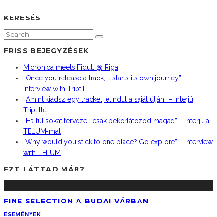
KERESÉS
FRISS BEJEGYZÉSEK
Micronica meets Fidull @ Riga
„Once you release a track, it starts its own journey” –
Interview with Triptil
„Amint kiadsz egy tracket, elindul a saját útján” – interjú
Triptillel
„Ha túl sokat tervezel, csak bekorlátozod magad” – interjú a
TELUM-mal
„Why would you stick to one place? Go explore” – Interview
with TELUM
EZT LÁTTAD MÁR?
FINE SELECTION A BUDAI VÁRBAN
ESEMÉNYEK