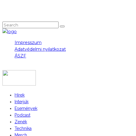
NEM TALÁLOD, AMIT KERESTÉL?
Impresszum
Adatvédelmi nyilatkozat
ÁSZF
COPYRIGHT 2023 © FIDULL
Hírek
Interjúk
Események
Podcast
Zenék
Technika
Merch