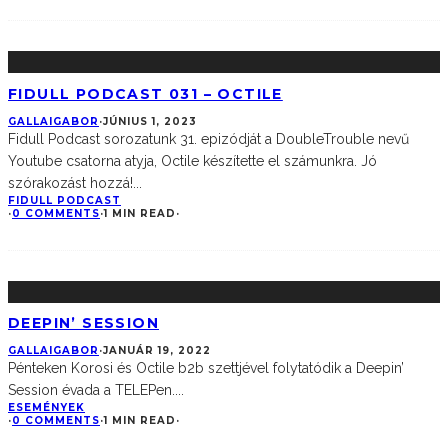
FIDULL PODCAST 031 – OCTILE
GALLAIGABOR
·
JÚNIUS 1, 2023
Fidull Podcast sorozatunk 31. epizódját a DoubleTrouble nevű
Youtube csatorna atyja, Octile készítette el számunkra. Jó
szórakozást hozzá!
...
FIDULL PODCAST
·
0 COMMENTS
·
1 MIN READ
·
DEEPIN’ SESSION
GALLAIGABOR
·
JANUÁR 19, 2022
Pénteken Korosi és Octile b2b szettjével folytatódik a Deepin’
Session évada a TELEPen.
...
ESEMÉNYEK
·
0 COMMENTS
·
1 MIN READ
·