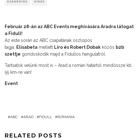
ESEMÉNYEK
HÍREK
Február 28-án az ABC Events meghívására Aradra látogat
a Fidull!
Az este során az ABC csapatának oszlopos
tagja,
Elisabeta
mellett
Liro és Robert Dobak
közös
b2b
szettje
gondoskodik majd a Fidullos hangulatról.
Tartsatok velünk most is – Arad a román határtól mindössze kb.
55 km-re van!
Event
ABC
ARAD
FIDULL
ROMANIA
RELATED POSTS