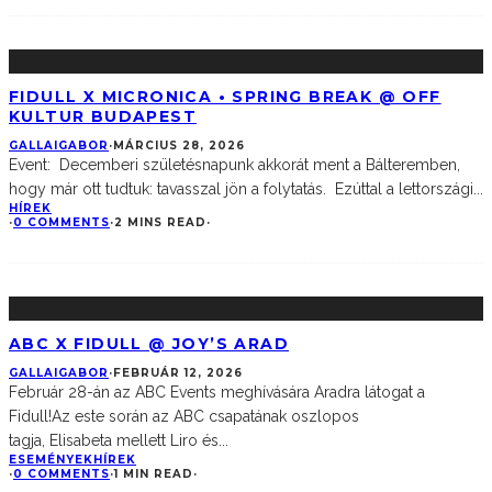
FIDULL X MICRONICA • SPRING BREAK @ OFF
KULTUR BUDAPEST
GALLAIGABOR
·
MÁRCIUS 28, 2026
Event: Decemberi születésnapunk akkorát ment a Bálteremben,
hogy már ott tudtuk: tavasszal jön a folytatás. Ezúttal a lettországi
...
HÍREK
·
0 COMMENTS
·
2 MINS READ
·
ABC X FIDULL @ JOY’S ARAD
GALLAIGABOR
·
FEBRUÁR 12, 2026
Február 28-án az ABC Events meghívására Aradra látogat a
Fidull!Az este során az ABC csapatának oszlopos
tagja, Elisabeta mellett Liro és
...
ESEMÉNYEK
HÍREK
·
0 COMMENTS
·
1 MIN READ
·