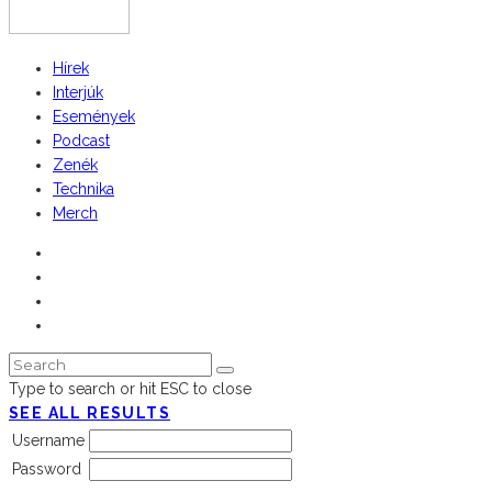
Hírek
Interjúk
Események
Podcast
Zenék
Technika
Merch
Type to search or hit ESC to close
SEE ALL RESULTS
Username
Password