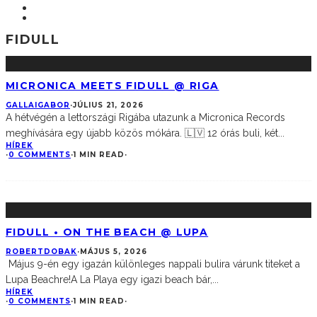
FIDULL
MICRONICA MEETS FIDULL @ RIGA
GALLAIGABOR
·
JÚLIUS 21, 2026
A hétvégén a lettországi Rigába utazunk a Micronica Records
meghívására egy újabb közös mókára. 🇱🇻 12 órás buli, két
...
HÍREK
·
0 COMMENTS
·
1 MIN READ
·
FIDULL • ON THE BEACH @ LUPA
ROBERTDOBAK
·
MÁJUS 5, 2026
Május 9-én egy igazán különleges nappali bulira várunk titeket a
Lupa Beachre!A La Playa egy igazi beach bár,
...
HÍREK
·
0 COMMENTS
·
1 MIN READ
·