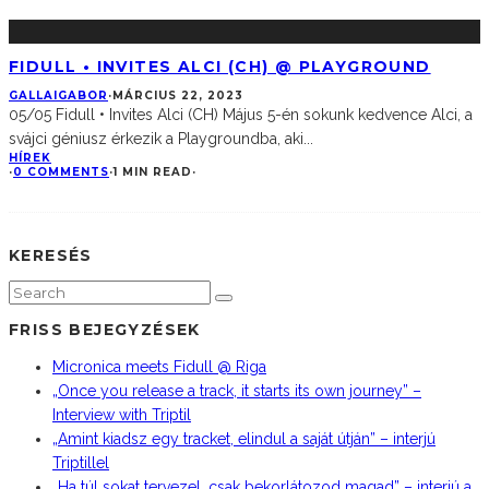
FIDULL • INVITES ALCI (CH) @ PLAYGROUND
GALLAIGABOR
·
MÁRCIUS 22, 2023
05/05 Fidull • Invites Alci (CH) Május 5-én sokunk kedvence Alci, a
svájci géniusz érkezik a Playgroundba, aki
...
HÍREK
·
0 COMMENTS
·
1 MIN READ
·
KERESÉS
FRISS BEJEGYZÉSEK
Micronica meets Fidull @ Riga
„Once you release a track, it starts its own journey” –
Interview with Triptil
„Amint kiadsz egy tracket, elindul a saját útján” – interjú
Triptillel
„Ha túl sokat tervezel, csak bekorlátozod magad” – interjú a