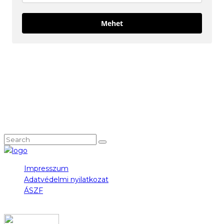
Mehet
KÖVESS MINKET!
NEM TALÁLOD, AMIT KERESTÉL?
Impresszum
Adatvédelmi nyilatkozat
ÁSZF
COPYRIGHT 2023 © FIDULL