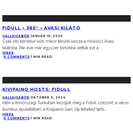
FIDULL • 360° • AVASI KILÁTÓ
GALLAIGABOR
·
JANUÁR 19, 2026
Csak idő kérdése volt, mikor térünk vissza a miskolci Avasi
kilátóba…Pár éve már egyszer birtokba vettük ezt a
...
HÍREK
·
0 COMMENTS
·
1 MIN READ
·
KIVIPAINO HOSTS: FIDULL
GALLAIGABOR
·
OKTÓBER 6, 2024
Idén a finnországi Turkuban kezdjük meg a Fidull szezont, a város
ikonikus épületében, a Kivipaino-ban. Ha teheted tarts
...
HÍREK
·
0 COMMENTS
·
1 MIN READ
·