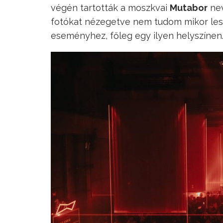
végén tartották a moszkvai
Mutabor
ne
fotókat nézegetve nem tudom mikor lesz
eseményhez, főleg egy ilyen helyszínen