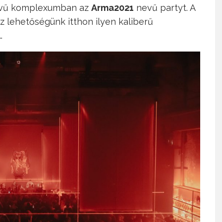
vű komplexumban az
Arma2021
nevű partyt. A
 lehetőségünk itthon ilyen kaliberű
…