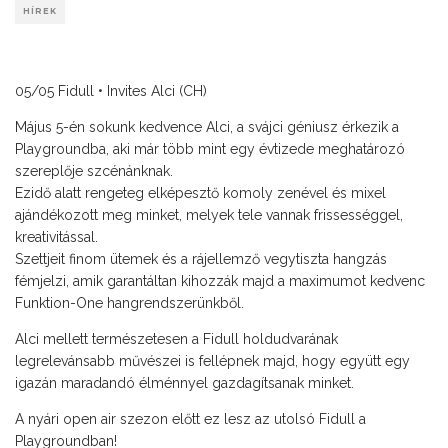
HÍREK
05/05 Fidull • Invites Alci (CH)
Május 5-én sokunk kedvence Alci, a svájci géniusz érkezik a
Playgroundba, aki már több mint egy évtizede meghatározó
szereplője szcénánknak.
Ezidő alatt rengeteg elképesztő komoly zenével és mixel
ajándékozott meg minket, melyek tele vannak frissességgel,
kreativitással.
Szettjeit finom ütemek és a rájellemző vegytiszta hangzás
fémjelzi, amik garantáltan kihozzák majd a maximumot kedvenc
Funktion-One hangrendszerünkből.
Alci mellett természetesen a Fidull holdudvarának
legrelevánsabb művészei is fellépnek majd, hogy együtt egy
igazán maradandó élménnyel gazdagítsanak minket.
A nyári open air szezon előtt ez lesz az utolsó Fidull a
Playgroundban!