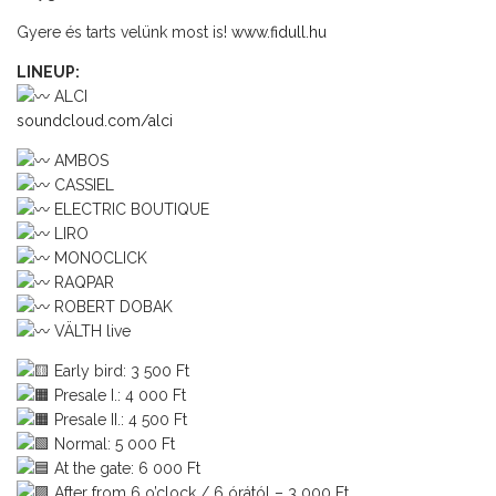
Gyere és tarts velünk most is!
www.fidull.hu
LINEUP:
ALCI
soundcloud.com/alci
AMBOS
CASSIEL
ELECTRIC BOUTIQUE
LIRO
MONOCLICK
RAQPAR
ROBERT DOBAK
VÄLTH live
Early bird: 3 500 Ft
Presale I.: 4 000 Ft
Presale II.: 4 500 Ft
Normal: 5 000 Ft
At the gate: 6 000 Ft
After from 6 o’clock / 6 órától – 3 000 Ft