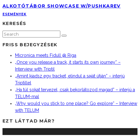
ALKOTÓTÁBOR SHOWCASE W/PUSHKAREV
ESEMÉNYEK
KERESÉS
FRISS BEJEGYZÉSEK
Micronica meets Fidull @ Riga
„Once you release a track, it starts its own journey” –
Interview with Triptil
„Amint kiadsz egy tracket, elindul a saját útján” – interjú
Triptillel
„Ha túl sokat tervezel, csak bekorlátozod magad” – interjú a
TELUM-mal
„Why would you stick to one place? Go explore” – Interview
with TELUM
EZT LÁTTAD MÁR?