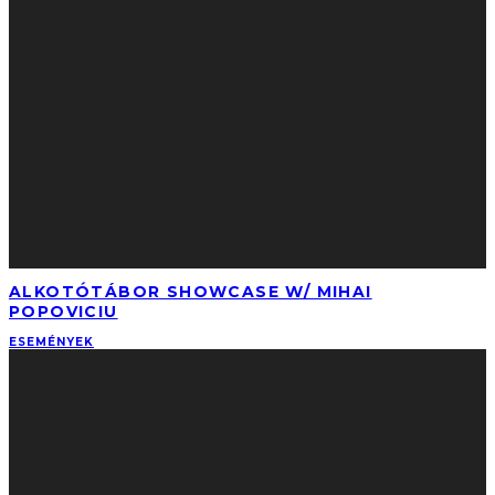
ALKOTÓTÁBOR SHOWCASE W/ MIHAI
POPOVICIU
ESEMÉNYEK