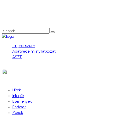
NEM TALÁLOD, AMIT KERESTÉL?
Impresszum
Adatvédelmi nyilatkozat
ÁSZF
COPYRIGHT 2023 © FIDULL
Hírek
Interjúk
Események
Podcast
Zenék