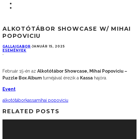
ALKOTÓTÁBOR SHOWCASE W/ MIHAI
POPOVICIU
GALLAIGABOR
·
JANUÁR 15, 2025
ESEMÉNYEK
·
Február 15-én az
Alkotótábor Showcase, Mihai Popoviciu –
Puzzle Box Album
turnéjával érezik a
Kassa
hajóra.
Event
alkotótábor
kassa
mihai popoviciu
RELATED POSTS