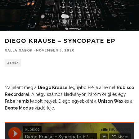
DIEGO KRAUSE – SYNCOPATE EP
GALLAIGABOR
·
NOVEMBER 5, 2020
ZENÉK
Ma jelent meg a
Diego Krause
legújabb EP-je a német
Rubisco
Records
nál. A négy számos kiadványon három origi és egy
Fabe remix
kapott helyet. Diego egyébként a
Unison Wax
és a
Beste Modus
kiadó feje.