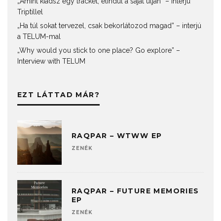
„Amint kiadsz egy tracket, elindul a saját útján” – interjú
Triptillel
„Ha túl sokat tervezel, csak bekorlátozod magad” – interjú
a TELUM-mal
„Why would you stick to one place? Go explore” –
Interview with TELUM
EZT LÁTTAD MÁR?
RAQPAR – WTWW EP
ZENÉK
RAQPAR – FUTURE MEMORIES
EP
ZENÉK