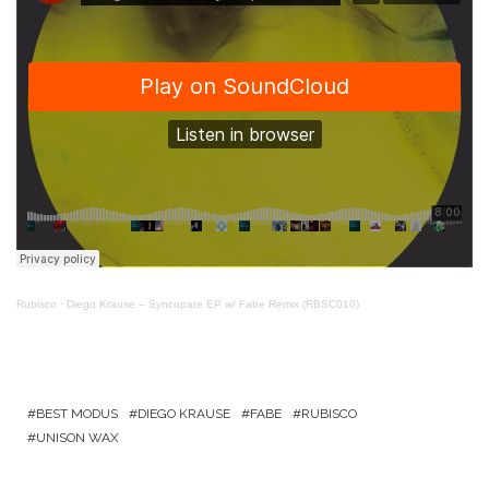
Rubisco
·
Diego Krause – Syncopate EP w/ Fabe Remix (RBSC010)
BEST MODUS
DIEGO KRAUSE
FABE
RUBISCO
UNISON WAX