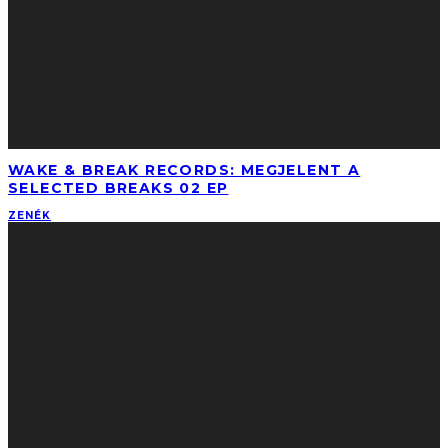
WAKE & BREAK RECORDS: MEGJELENT A
SELECTED BREAKS 02 EP
ZENÉK