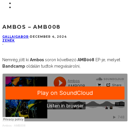
AMBOS – AMB008
GALLAIGABOR
·
DECEMBER 4, 2024
ZENÉK
·
Nemrég jött ki
Ambos
soron következő
AMB008
EP-je, melyet
Bandcamp
oldalán tudtok megvásárolni,
Ambos
·
AMB008