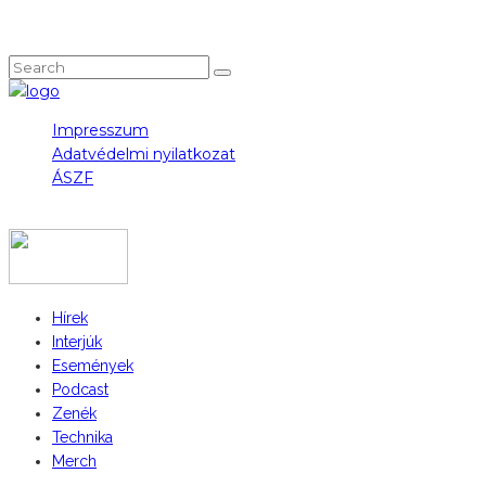
NEM TALÁLOD, AMIT KERESTÉL?
Impresszum
Adatvédelmi nyilatkozat
ÁSZF
COPYRIGHT 2023 © FIDULL
Hírek
Interjúk
Események
Podcast
Zenék
Technika
Merch