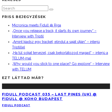
FRISS BEJEGYZÉSEK
Micronica meets Fidull @ Riga
„Once you release a track, it starts its own journey” –
Interview with Triptil
„Amint kiadsz egy tracket, elindul a saját útján” – interjú
Triptillel
„Ha túl sokat tervezel, csak bekorlátozod magad” – interjú a
TELUM-mal
„Why would you stick to one place? Go explore” – Interview
with TELUM
EZT LÁTTAD MÁR?
FIDULL PODCAST 035 – LAST PINES (UK) @
FIDULL @ KOHO BUDAPEST
FIDULL PODCAST