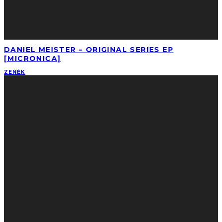
DANIEL MEISTER – ORIGINAL SERIES EP
[MICRONICA]
ZENÉK