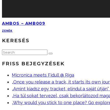
AMBOS – AMB009
ZENÉK
KERESÉS
FRISS BEJEGYZÉSEK
Micronica meets Fidull @ Riga
„Once you release a track, it starts its own jour
„Amint kiadsz egy tracket, elindul a saját útján” –
„Ha túl sokat tervezel, csak bekorlátozod mag
„Why would you stick to one place? Go explor