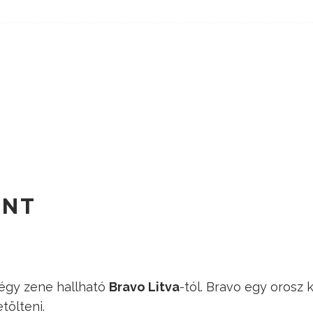
ANT
égy zene hallható
Bravo Litva
-tól. Bravo egy orosz 
tölteni.