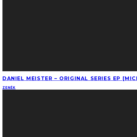
DANIEL MEISTER – ORIGINAL SERIES EP [MI
ZENÉK