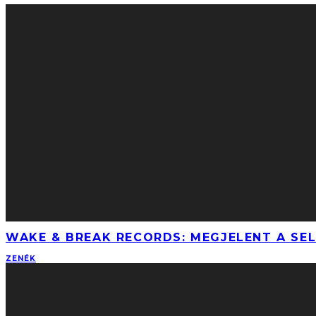
WAKE & BREAK RECORDS: MEGJELENT A SEL
ZENÉK