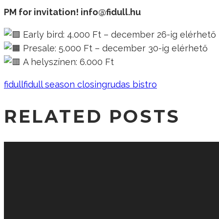
PM for invitation! info@fidull.hu
Early bird: 4.000 Ft – december 26-ig elérhető
Presale: 5.000 Ft – december 30-ig elérhető
A helyszínen: 6.000 Ft
fidull
fidull season closing
rudas bistro
RELATED POSTS