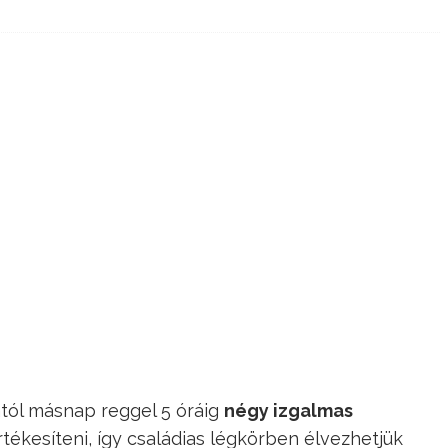
ától másnap reggel 5 óráig
négy izgalmas
tékesíteni, így családias légkörben élvezhetjük