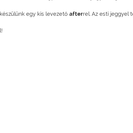
készülünk egy kis levezető
after
rel. Az esti jeggye
l!