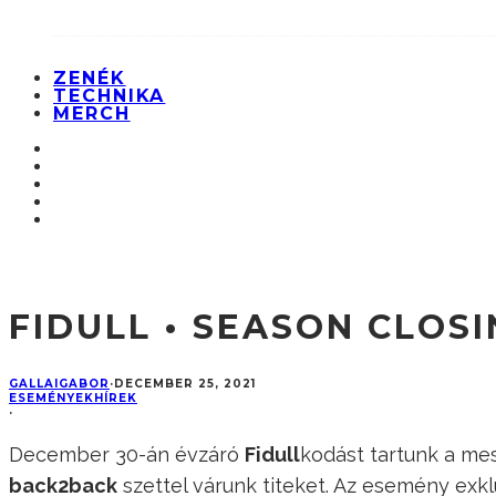
ZENÉK
TECHNIKA
MERCH
FIDULL • SEASON CLOS
GALLAIGABOR
·
DECEMBER 25, 2021
ESEMÉNYEK
HÍREK
·
December 30-án évzáró
Fidull
kodást tartunk a me
back2back
szettel várunk titeket. Az esemény exk