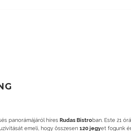
ING
sés panorámájáról híres
Rudas Bistro
ban. Este 21 ór
luzivitását emeli, hogy összesen
120 jegy
et fogunk ér