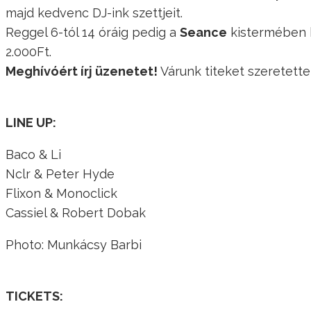
majd kedvenc DJ-ink szettjeit.
Reggel 6-tól 14 óráig pedig a
Seance
kistermében 
2.000Ft.
Meghívóért írj üzenetet!
Várunk titeket szeretette
LINE UP:
Baco & Li
Nclr & Peter Hyde
Flixon & Monoclick
Cassiel & Robert Dobak
Photo: Munkácsy Barbi
TICKETS: