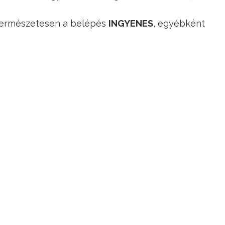
l természetesen a belépés
INGYENES
, egyébként