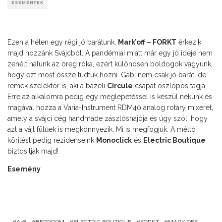
ESEMÉNYEK
Ezen a héten egy régi jó barátunk,
Mark’off – FORKT
érkezik
majd hozzánk Svájcból. A pandémiai miatt már egy jó ideje nem
zenélt nálunk az öreg róka, ezért különösen boldogok vagyunk,
hogy ezt most össze tudtuk hozni. Gabi nem csak jó barát, de
remek szelektor is, aki a bázeli
Circule
csapat oszlopos tagja.
Erre az alkalomra pedig egy meglepetéssel is készül nekünk és
magával hozza a Varia-Instrument RDM40 analog rotary mixerét,
amely a svájci cég handmade zászlóshajója és úgy szól, hogy
azt a vájt fülűek is megkönnyezik. Mi is megfogjuk. A méltó
köritést pedig rezidenseink
Monoclick
és
Electric Boutique
biztositjak majd!
Esemény