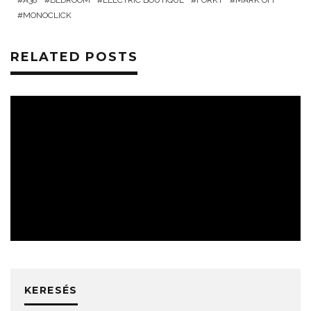
A38
BEDROOM
ELECTRIC BOUTIQUE
FORKT
MARK'OFF
MONOCLICK
RELATED POSTS
ESEMÉNYEK
KERESÉS