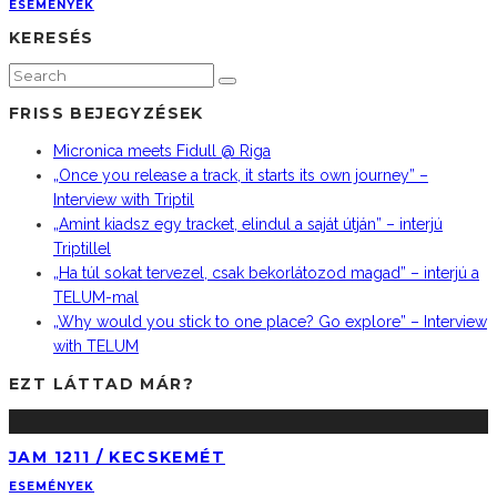
ESEMÉNYEK
KERESÉS
FRISS BEJEGYZÉSEK
Micronica meets Fidull @ Riga
„Once you release a track, it starts its own journey” –
Interview with Triptil
„Amint kiadsz egy tracket, elindul a saját útján” – interjú
Triptillel
„Ha túl sokat tervezel, csak bekorlátozod magad” – interjú a
TELUM-mal
„Why would you stick to one place? Go explore” – Interview
with TELUM
EZT LÁTTAD MÁR?
JAM 1211 / KECSKEMÉT
ESEMÉNYEK