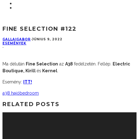
FINE SELECTION #122
GALLAIGABOR
·
JÚNIUS 9, 2022
ESEMÉNYEK
·
Ma délután
Fine Selection
az
A38
fedélzetén. Fellép:
Electric
Boutique, Kirill
és
Kernel
.
Esemény:
ITT!
a38 hajó
bedroom
RELATED POSTS