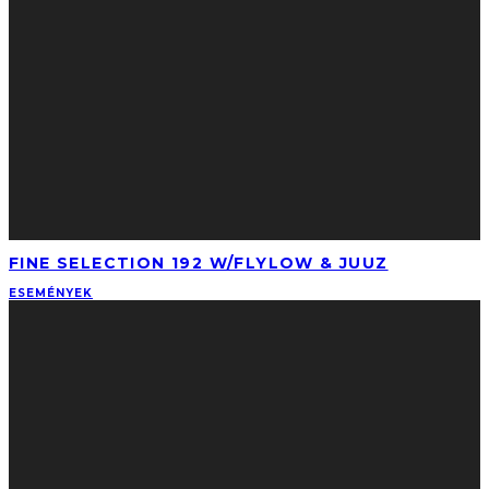
FINE SELECTION 192 W/FLYLOW & JUUZ
ESEMÉNYEK