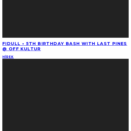
FIDULL • 5TH BIRTHDAY BASH WITH LAST PINES
@ OFF KULTUR
HÍREK