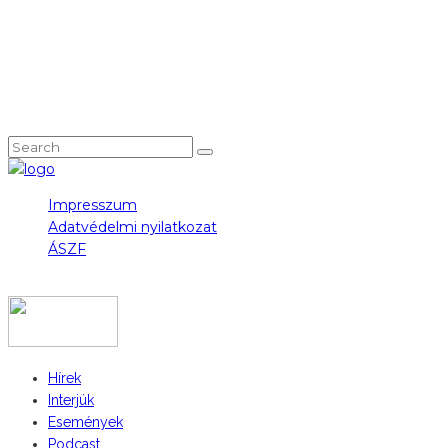
NEM TALÁLOD, AMIT KERESTÉL?
Impresszum
Adatvédelmi nyilatkozat
ÁSZF
COPYRIGHT 2023 © FIDULL
Hírek
Interjúk
Események
Podcast