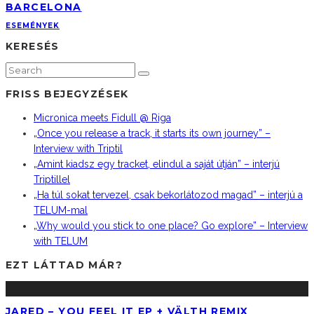
BARCELONA
ESEMÉNYEK
KERESÉS
FRISS BEJEGYZÉSEK
Micronica meets Fidull @ Riga
„Once you release a track, it starts its own journey” –
Interview with Triptil
„Amint kiadsz egy tracket, elindul a saját útján” – interjú
Triptillel
„Ha túl sokat tervezel, csak bekorlátozod magad” – interjú a
TELUM-mal
„Why would you stick to one place? Go explore” – Interview
with TELUM
EZT LÁTTAD MÁR?
JARED – YOU FEEL IT EP + VÄLTH REMIX