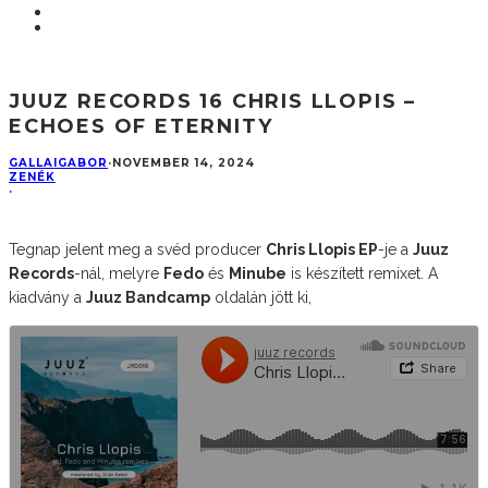
JUUZ RECORDS 16 CHRIS LLOPIS –
ECHOES OF ETERNITY
GALLAIGABOR
·
NOVEMBER 14, 2024
ZENÉK
·
Tegnap jelent meg a svéd producer
Chris Llopis EP
-je a
Juuz
Records
-nál, melyre
Fedo
és
Minube
is készített remixet. A
kiadvány a
Juuz Bandcamp
oldalán jött ki,