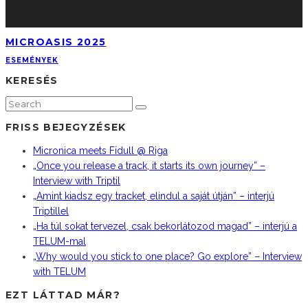
MICROASIS 2025
ESEMÉNYEK
KERESÉS
FRISS BEJEGYZÉSEK
Micronica meets Fidull @ Riga
„Once you release a track, it starts its own journey” –
Interview with Triptil
„Amint kiadsz egy tracket, elindul a saját útján” – interjú
Triptillel
„Ha túl sokat tervezel, csak bekorlátozod magad” – interjú a
TELUM-mal
„Why would you stick to one place? Go explore” – Interview
with TELUM
EZT LÁTTAD MÁR?