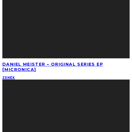
DANIEL MEISTER – ORIGINAL SERIES EP
[MICRONICA]
ZENÉK