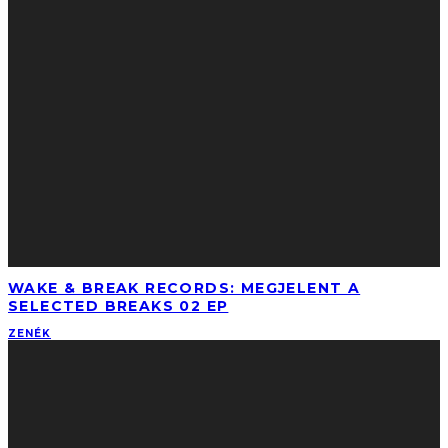
WAKE & BREAK RECORDS: MEGJELENT A
SELECTED BREAKS 02 EP
ZENÉK