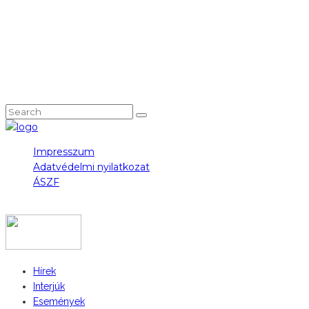
NEM TALÁLOD, AMIT KERESTÉL?
Impresszum
Adatvédelmi nyilatkozat
ÁSZF
COPYRIGHT 2023 © FIDULL
Hírek
Interjúk
Események