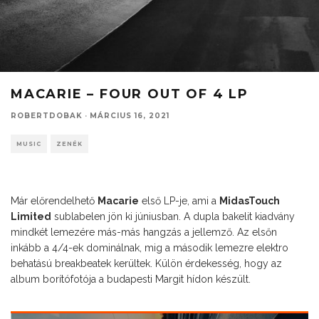
MACARIE – FOUR OUT OF 4 LP
ROBERTDOBAK
·
MÁRCIUS 16, 2021
MUSIC
ZENÉK
Már előrendelhető
Macarie
első LP-je, ami a
MidasTouch
Limited
sublabelen jön ki júniusban. A dupla bakelit kiadvány
mindkét lemezére más-más hangzás a jellemző. Az elsőn
inkább a 4/4-ek dominálnak, mig a második lemezre elektro
behatású breakbeatek kerültek. Külön érdekesség, hogy az
album borítófotója a budapesti Margit hídon készült.