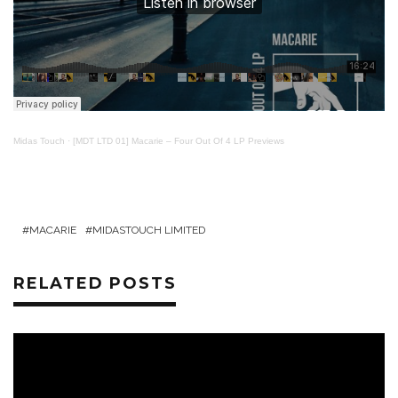
Midas Touch
·
[MDT LTD 01] Macarie – Four Out Of 4 LP Previews
MACARIE
MIDASTOUCH LIMITED
RELATED POSTS