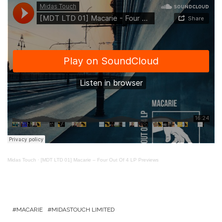
Midas Touch
·
[MDT LTD 01] Macarie – Four Out Of 4 LP Previews
MACARIE
MIDASTOUCH LIMITED