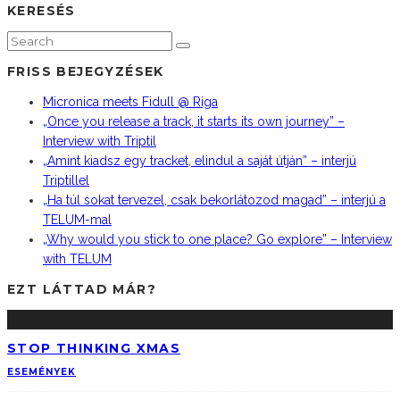
KERESÉS
FRISS BEJEGYZÉSEK
Micronica meets Fidull @ Riga
„Once you release a track, it starts its own journey” –
Interview with Triptil
„Amint kiadsz egy tracket, elindul a saját útján” – interjú
Triptillel
„Ha túl sokat tervezel, csak bekorlátozod magad” – interjú a
TELUM-mal
„Why would you stick to one place? Go explore” – Interview
with TELUM
EZT LÁTTAD MÁR?
STOP THINKING XMAS
ESEMÉNYEK