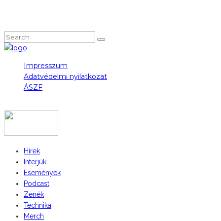
NEM TALÁLOD, AMIT KERESTÉL?
Impresszum
Adatvédelmi nyilatkozat
ÁSZF
COPYRIGHT 2023 © FIDULL
Hírek
Interjúk
Események
Podcast
Zenék
Technika
Merch