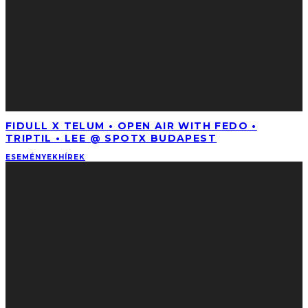
FIDULL X TELUM • OPEN AIR WITH FEDO •
TRIPTIL • LEE @ SPOTX BUDAPEST
ESEMÉNYEK
HÍREK