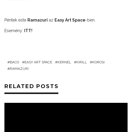
Péntek este
Ramazuri
az
Easy Art Space
-ben.
Esemény:
ITT!
BACO
EASY ART SPACE
KERNEL
KIRILL
KOROSI
RAMAZURI
RELATED POSTS