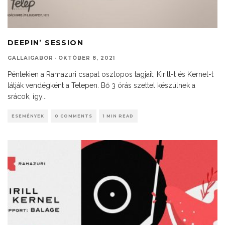
DEEPIN’ SESSION
GALLAIGABOR
·
OKTÓBER 8, 2021
Péntekien a Ramazuri csapat oszlopos tagjait, Kirill-t és Kernel-t
látják vendégként a Telepen. Bő 3 órás szettel készülnek a
srácok, így
...
ESEMÉNYEK
0 COMMENTS
1 MIN READ