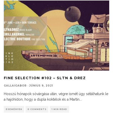
FINE SELECTION #102 – SLTN & DREZ
GALLAIGABOR
·
JÚNIUS 9, 2021
Hosszú hónapok sóvárgása után, végre ismét úgy sétálhatunk le
a hajóhídon, hogy a dupla koktélok és a Martin
...
ESEMÉNYEK
0 COMMENTS
1 MIN READ