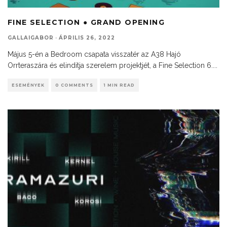
FINE SELECTION ● GRAND OPENING
GALLAIGABOR
·
ÁPRILIS 26, 2022
Május 5-én a Bedroom csapata visszatér az A38 Hajó
Orrteraszára és elinditja szerelem projektjét, a Fine Selection 6.
...
ESEMÉNYEK
0 COMMENTS
1 MIN READ