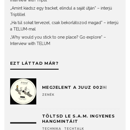
Interview with Triptil
„Amint kiadsz egy tracket, elindul a saját útján” – interjú
Triptillel
„Ha túl sokat tervezel, csak bekorlátozod magad” – interjú
a TELUM-mal
„Why would you stick to one place? Go explore” –
Interview with TELUM
EZT LÁTTAD MÁR?
MEGJELENT A JUUZ 002￼
ZENÉK
TÖLTSD LE S.A.M. INGYENES
HANGMINTÁIT
TECHNIKA
TECHTALK