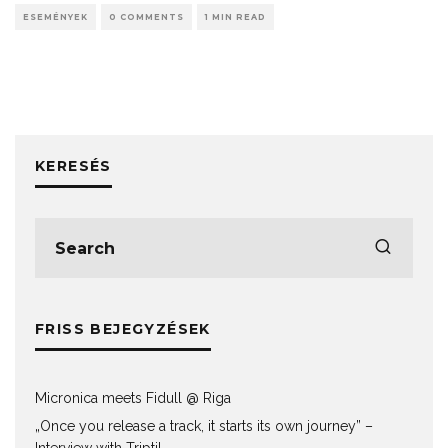
ESEMÉNYEK
0 COMMENTS
1 MIN READ
KERESÉS
FRISS BEJEGYZÉSEK
Micronica meets Fidull @ Riga
„Once you release a track, it starts its own journey” –