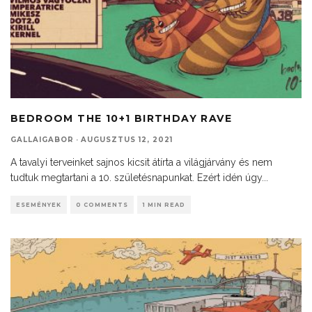
BEDROOM THE 10+1 BIRTHDAY RAVE
GALLAIGABOR
·
AUGUSZTUS 12, 2021
A tavalyi terveinket sajnos kicsit átírta a világjárvány és nem
tudtuk megtartani a 10. születésnapunkat. Ezért idén úgy
...
ESEMÉNYEK
0 COMMENTS
1 MIN READ