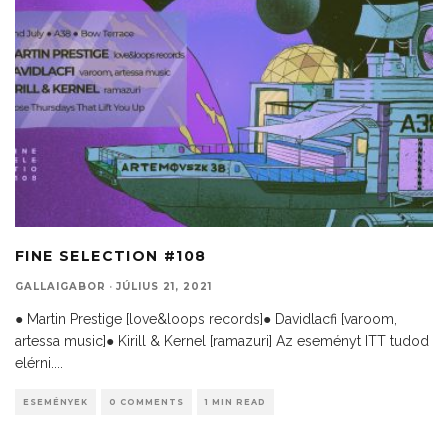
FINE SELECTION #108
GALLAIGABOR
·
JÚLIUS 21, 2021
● Martin Prestige [love&loops records]● Davidlacfi [varoom,
artessa music]● Kirill & Kernel [ramazuri] Az eseményt ITT tudod
elérni.
...
ESEMÉNYEK
0 COMMENTS
1 MIN READ