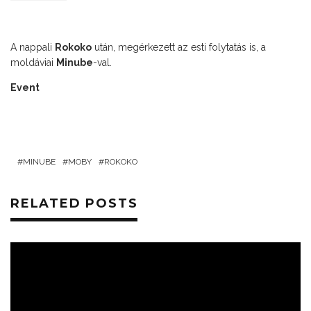
A nappali
Rokoko
után, megérkezett az esti folytatás is, a
moldáviai
Minube
-val.
Event
MINUBE
MOBY
ROKOKO
RELATED POSTS