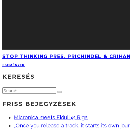
STOP THINKING PRES. PRICHINDEL & CRIHA
ESEMÉNYEK
KERESÉS
FRISS BEJEGYZÉSEK
Micronica meets Fidull @ Riga
„Once you release a track, it starts its own jour