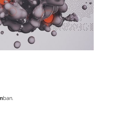
m
ban.