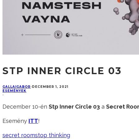
STP INNER CIRCLE 03
GALLAIGABOR
·
DECEMBER 1, 2021
ESEMÉNYEK
·
December 10-én
Stp Inner Circle 03
a
Secret Roo
Esemény
ITT
!
secret room
stop thinking