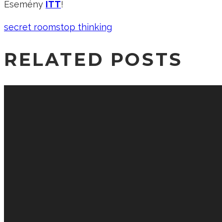
Esemény
ITT
!
secret room
stop thinking
RELATED POSTS