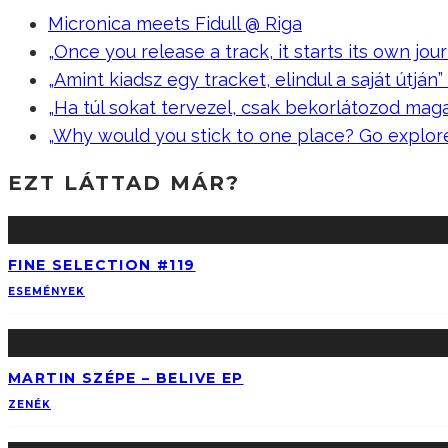
Micronica meets Fidull @ Riga
„Once you release a track, it starts its own jour
„Amint kiadsz egy tracket, elindul a saját útján” –
„Ha túl sokat tervezel, csak bekorlátozod mag
„Why would you stick to one place? Go explor
EZT LÁTTAD MÁR?
FINE SELECTION #119
ESEMÉNYEK
MARTIN SZ​É​PE – BELIVE EP
ZENÉK