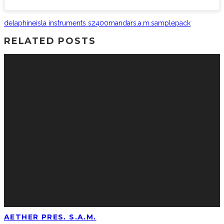
delaphine
isla instruments s2400
mandar
s.a.m.
samplepack
RELATED POSTS
AETHER PRES. S.A.M.