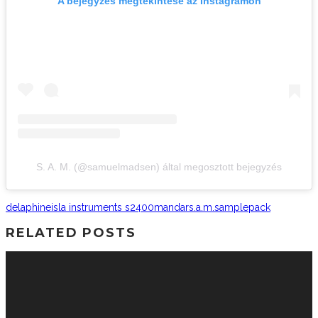
A bejegyzés megtekintése az Instagramon
S. A. M. (@samuelmadsen) által megosztott bejegyzés
delaphine
isla instruments s2400
mandar
s.a.m.
samplepack
RELATED POSTS