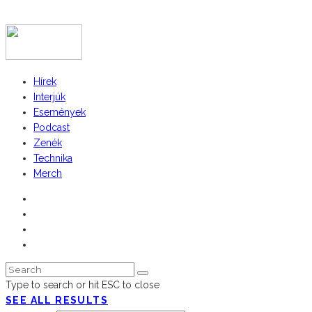
COPYRIGHT 2023 © FIDULL
Hírek
Interjúk
Események
Podcast
Zenék
Technika
Merch
Type to search or hit ESC to close
SEE ALL RESULTS