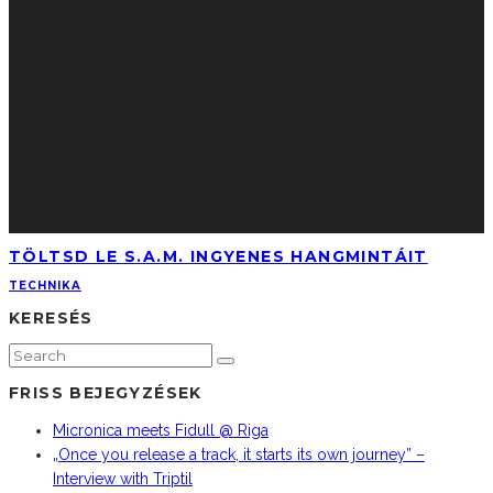
TÖLTSD LE S.A.M. INGYENES HANGMINTÁIT
TECHNIKA
KERESÉS
FRISS BEJEGYZÉSEK
Micronica meets Fidull @ Riga
„Once you release a track, it starts its own journey” –
Interview with Triptil