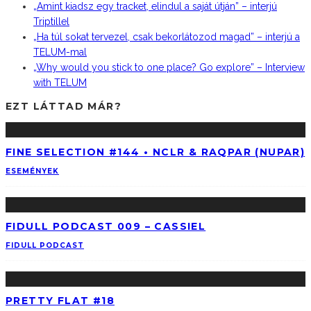
„Amint kiadsz egy tracket, elindul a saját útján” – interjú
Triptillel
„Ha túl sokat tervezel, csak bekorlátozod magad” – interjú a
TELUM-mal
„Why would you stick to one place? Go explore” – Interview
with TELUM
EZT LÁTTAD MÁR?
FINE SELECTION #144 • NCLR & RAQPAR (NUPAR)
ESEMÉNYEK
FIDULL PODCAST 009 – CASSIEL
FIDULL PODCAST
PRETTY FLAT #18