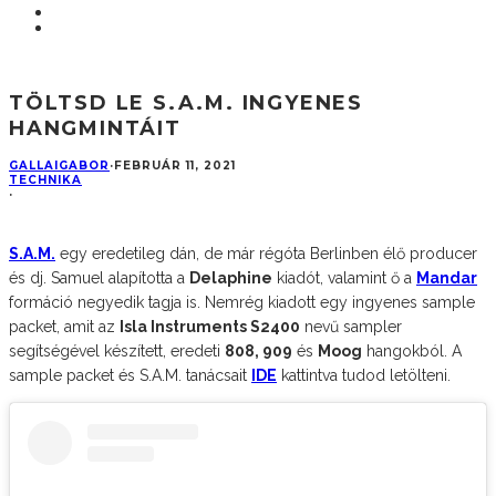
TÖLTSD LE S.A.M. INGYENES
HANGMINTÁIT
GALLAIGABOR
·
FEBRUÁR 11, 2021
TECHNIKA
·
S.A.M.
egy eredetileg dán, de már régóta Berlinben élő producer
és dj. Samuel alapította a
Delaphine
kiadót, valamint ő a
Mandar
formáció negyedik tagja is. Nemrég kiadott egy ingyenes sample
packet, amit az
Isla Instruments S2400
nevű sampler
segítségével készített, eredeti
808, 909
és
Moog
hangokból. A
sample packet és S.A.M. tanácsait
IDE
kattintva tudod letölteni.