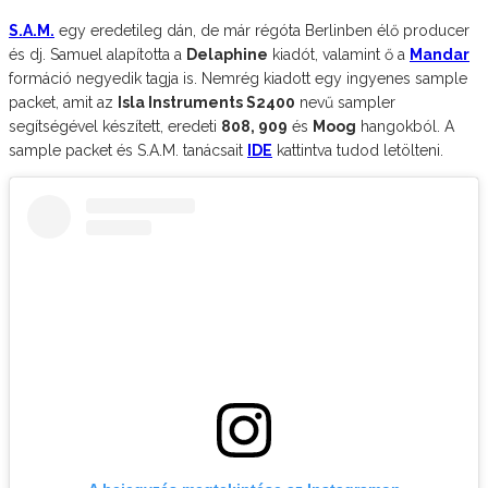
S.A.M.
egy eredetileg dán, de már régóta Berlinben élő producer
és dj. Samuel alapította a
Delaphine
kiadót, valamint ő a
Mandar
formáció negyedik tagja is. Nemrég kiadott egy ingyenes sample
packet, amit az
Isla Instruments S2400
nevű sampler
segítségével készített, eredeti
808, 909
és
Moog
hangokból. A
sample packet és S.A.M. tanácsait
IDE
kattintva tudod letölteni.