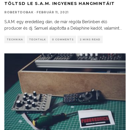
TÖLTSD LE S.A.M. INGYENES HANGMINTÁIT
ROBERTDOBAK
·
FEBRUÁR 11, 2021
S.A.M. egy eredetileg dán, de már régóta Berlinben élő
producer és dj. Samuel alapította a Delaphine kiadót, valamint
...
TECHNIKA
TECHTALK
0 COMMENTS
2 MINS READ