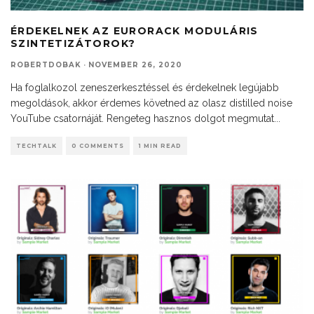
ÉRDEKELNEK AZ EURORACK MODULÁRIS
SZINTETIZÁTOROK?
ROBERTDOBAK
·
NOVEMBER 26, 2020
Ha foglalkozol zeneszerkesztéssel és érdekelnek legújabb
megoldások, akkor érdemes követned az olasz distilled noise
YouTube csatornáját. Rengeteg hasznos dolgot megmutat
...
TECHTALK
0 COMMENTS
1 MIN READ