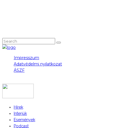
NEM TALÁLOD, AMIT KERESTÉL?
Impresszum
Adatvédelmi nyilatkozat
ÁSZF
COPYRIGHT 2023 © FIDULL
Hírek
Interjúk
Események
Podcast