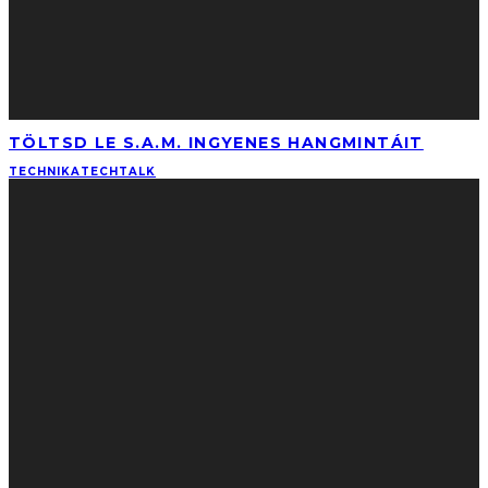
TÖLTSD LE S.A.M. INGYENES HANGMINTÁIT
TECHNIKA
TECHTALK