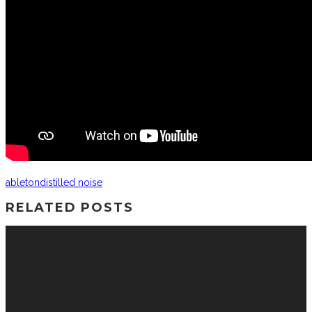
ableton
distilled noise
RELATED POSTS