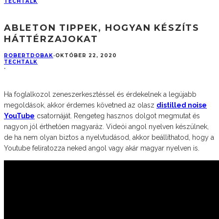
TECHTALK
ABLETON TIPPEK, HOGYAN KÉSZÍTS
HÁTTÉRZAJOKAT
ROBERTDOBAK
·
OKTÓBER 22, 2020
TECHTALK
·
Ha foglalkozol zeneszerkesztéssel és érdekelnek a legújabb
megoldások, akkor érdemes követned az olasz
distilled noise
YouTube
csatornáját. Rengeteg hasznos dolgot megmutat és
nagyon jól érthetően magyaráz. Videói angol nyelven készülnek,
de ha nem olyan biztos a nyelvtudásod, akkor beállíthatod, hogy a
Youtube feliratozza neked angol vagy akár magyar nyelven is.