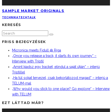
SAMPLE MARKET ORIGINALS
TECHNIKA
TECHTALK
KERESÉS
FRISS BEJEGYZÉSEK
Micronica meets Fidull @ Riga
„Once you release a track, it starts its own journey” –
Interview with Triptil
„Amint kiadsz egy tracket, elindul a saját útján” – interjú
Triptillel
„Ha túl sokat tervezel, csak bekorlátozod magad” – interjú a
TELUM-mal
„Why would you stick to one place? Go explore” – Interview
with TELUM
EZT LÁTTAD MÁR?