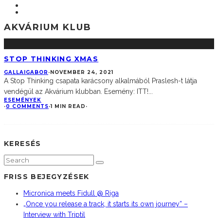
AKVÁRIUM KLUB
STOP THINKING XMAS
GALLAIGABOR
·
NOVEMBER 24, 2021
A Stop Thinking csapata karácsony alkalmából Praslesh-t látja
vendégül az Akvárium klubban. Esemény: ITT!
...
ESEMÉNYEK
·
0 COMMENTS
·
1 MIN READ
·
KERESÉS
FRISS BEJEGYZÉSEK
Micronica meets Fidull @ Riga
„Once you release a track, it starts its own journey” –
Interview with Triptil