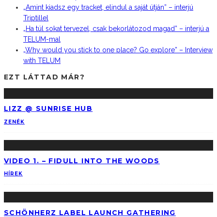
„Amint kiadsz egy tracket, elindul a saját útján” – interjú
Triptillel
„Ha túl sokat tervezel, csak bekorlátozod magad” – interjú a
TELUM-mal
„Why would you stick to one place? Go explore” – Interview
with TELUM
EZT LÁTTAD MÁR?
LIZZ @ SUNRISE HUB
ZENÉK
VIDEO 1. – FIDULL INTO THE WOODS
HÍREK
SCHÖNHERZ LABEL LAUNCH GATHERING