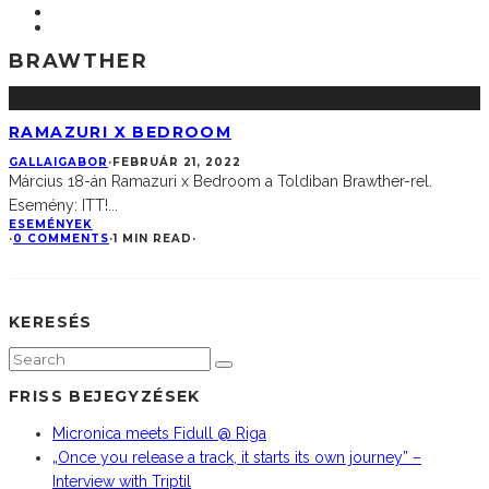
BRAWTHER
RAMAZURI X BEDROOM
GALLAIGABOR
·
FEBRUÁR 21, 2022
Március 18-án Ramazuri x Bedroom a Toldiban Brawther-rel.
Esemény: ITT!
...
ESEMÉNYEK
·
0 COMMENTS
·
1 MIN READ
·
KERESÉS
FRISS BEJEGYZÉSEK
Micronica meets Fidull @ Riga
„Once you release a track, it starts its own journey” –
Interview with Triptil