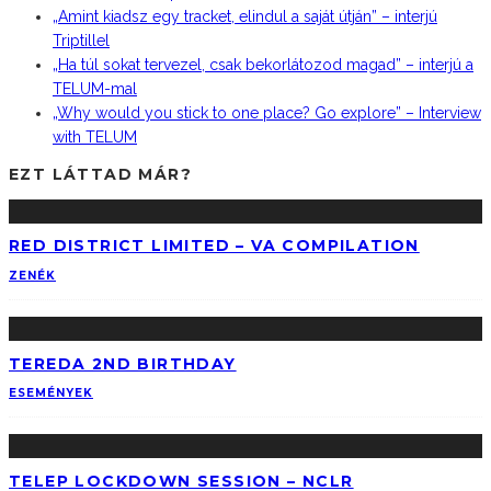
„Amint kiadsz egy tracket, elindul a saját útján” – interjú
Triptillel
„Ha túl sokat tervezel, csak bekorlátozod magad” – interjú a
TELUM-mal
„Why would you stick to one place? Go explore” – Interview
with TELUM
EZT LÁTTAD MÁR?
RED DISTRICT LIMITED – VA COMPILATION
ZENÉK
TEREDA 2ND BIRTHDAY
ESEMÉNYEK
TELEP LOCKDOWN SESSION – NCLR