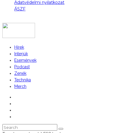
Adatvédelmi nyilatkozat
ÁSZF
COPYRIGHT 2023 © FIDULL
Hírek
Interjúk
Események
Podcast
Zenék
Technika
Merch