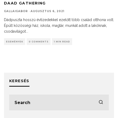
DAAD GATHERING
GALLAIGABOR
·
AUGUSZTUS 6, 2021
Dádpuszta hosszú évtizedekkel ezelőtt több család otthona volt.
Épült közösségi ház, iskola, magtár, munkát adott a lakóknak,
csodavilágot
...
ESEMÉNYEK
0 COMMENTS
1 MIN READ
KERESÉS