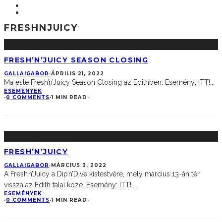
FRESHNJUICY
FRESH’N’JUICY SEASON CLOSING
GALLAIGABOR
·
ÁPRILIS 21, 2022
Ma este Fresh’n’Juicy Season Closing az Edithben. Esemény: ITT!
...
ESEMÉNYEK
·
0 COMMENTS
·
1 MIN READ
·
FRESH’N’JUICY
GALLAIGABOR
·
MÁRCIUS 3, 2022
A Fresh’n’Juicy a Dip’n’Dive kistestvére, mely március 13-án tér
vissza az Edith falai közé. Esemény: ITT!
...
ESEMÉNYEK
·
0 COMMENTS
·
1 MIN READ
·