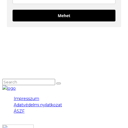
Mehet
KÖVESS MINKET!
NEM TALÁLOD, AMIT KERESTÉL?
Impresszum
Adatvédelmi nyilatkozat
ÁSZF
COPYRIGHT 2023 © FIDULL