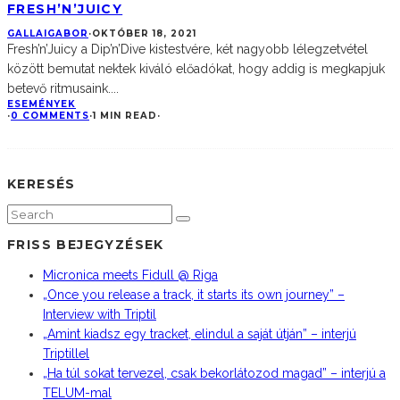
FRESH’N’JUICY
GALLAIGABOR
·
OKTÓBER 18, 2021
Fresh’n’Juicy a Dip’n’Dive kistestvére, két nagyobb lélegzetvétel
között bemutat nektek kiváló előadókat, hogy addig is megkapjuk
betevő ritmusaink.
...
ESEMÉNYEK
·
0 COMMENTS
·
1 MIN READ
·
KERESÉS
FRISS BEJEGYZÉSEK
Micronica meets Fidull @ Riga
„Once you release a track, it starts its own journey” –
Interview with Triptil
„Amint kiadsz egy tracket, elindul a saját útján” – interjú
Triptillel
„Ha túl sokat tervezel, csak bekorlátozod magad” – interjú a
TELUM-mal