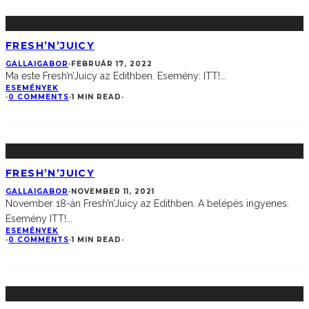
FRESH’N’JUICY
GALLAIGABOR
·
FEBRUÁR 17, 2022
Ma este Fresh’n’Juicy az Edithben. Esemény: ITT!
...
ESEMÉNYEK
·
0 COMMENTS
·
1 MIN READ
·
FRESH’N’JUICY
GALLAIGABOR
·
NOVEMBER 11, 2021
November 18-án Fresh’n’Juicy az Edithben. A belépés ingyenes.
Esemény ITT!
...
ESEMÉNYEK
·
0 COMMENTS
·
1 MIN READ
·