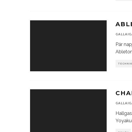
ABL
GALLAI
Pár napj
Ableton
TECHNI
CHA
GALLAI
Hallgas
Yoyaku 