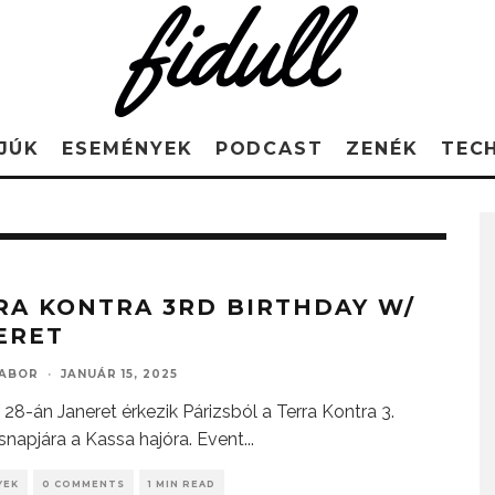
JÚK
ESEMÉNYEK
PODCAST
ZENÉK
TEC
RA KONTRA 3RD BIRTHDAY W/
ERET
GABOR
·
JANUÁR 15, 2025
 28-án Janeret érkezik Párizsból a Terra Kontra 3.
snapjára a Kassa hajóra. Event
...
YEK
0 COMMENTS
1 MIN READ