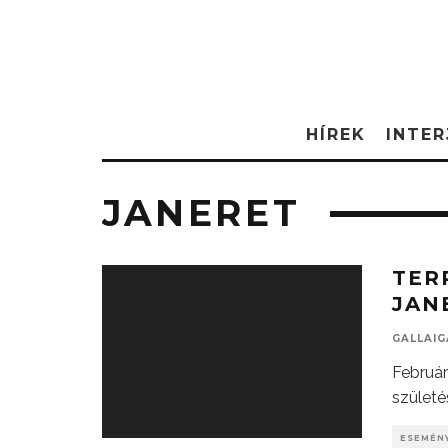
HÍREK
INTER
JANERET
TER
JAN
GALLAI
Február
születé
ESEMÉN