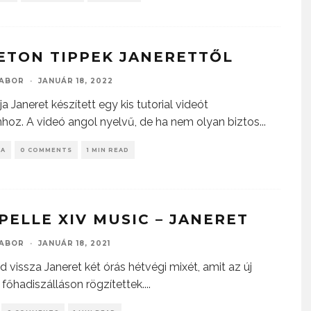
ETON TIPPEK JANERETTŐL
GABOR
·
JANUÁR 18, 2022
a Janeret készített egy kis tutorial videót
hoz. A videó angol nyelvű, de ha nem olyan biztos
...
KA
0 COMMENTS
1 MIN READ
PELLE XIV MUSIC – JANERET
GABOR
·
JANUÁR 18, 2021
d vissza Janeret két órás hétvégi mixét, amit az új
főhadiszálláson rögzítettek.
...