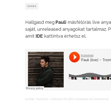
ZENÉK
Hallgasd meg
Pauli
másfélórás live any
saját, unreleased anyagokat tartalmaz. Pa
amit
IDE
kattintva érhetsz el.
trommel
·
Pauli (live) – InSession 041 [90% unreleased own productions]