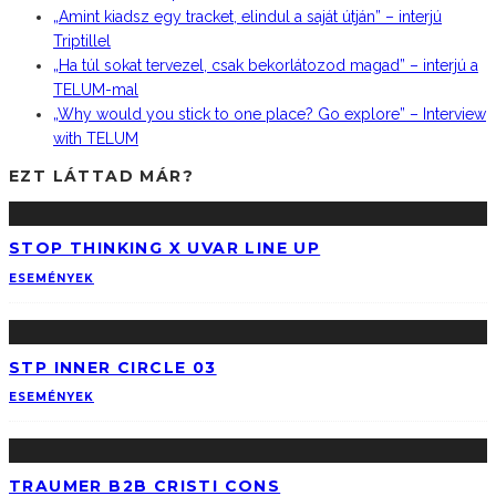
„Amint kiadsz egy tracket, elindul a saját útján” – interjú
Triptillel
„Ha túl sokat tervezel, csak bekorlátozod magad” – interjú a
TELUM-mal
„Why would you stick to one place? Go explore” – Interview
with TELUM
EZT LÁTTAD MÁR?
STOP THINKING X UVAR LINE UP
ESEMÉNYEK
STP INNER CIRCLE 03
ESEMÉNYEK
TRAUMER B2B CRISTI CONS