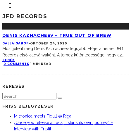
JFD RECORDS
DENIS KAZNACHEEV – TRUE OUT OF BREW
GALLAIGABOR
·
OKTÓBER 24, 2020
Most jelent meg Denis Kaznacheev legújabb EP-je, a német JFD
Records első kiadványaként. A lemez különlegessége, hogy az
...
ZENÉK
·
0 COMMENTS
·
1 MIN READ
·
KERESÉS
FRISS BEJEGYZÉSEK
Micronica meets Fidull @ Riga
„Once you release a track, it starts its own journey” –
Interview with Triptil