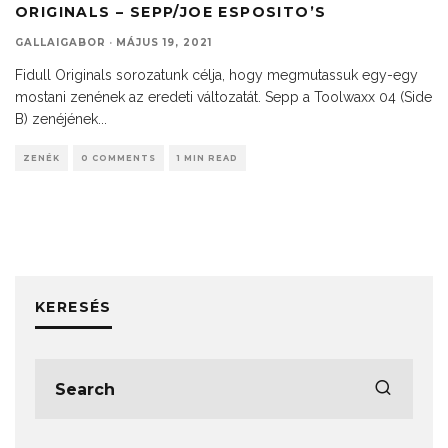
ORIGINALS – SEPP/JOE ESPOSITO’S
GALLAIGABOR
·
MÁJUS 19, 2021
Fidull Originals sorozatunk célja, hogy megmutassuk egy-egy
mostani zenének az eredeti változatát. Sepp a Toolwaxx 04 (Side
B) zenéjének
...
ZENÉK
0 COMMENTS
1 MIN READ
KERESÉS