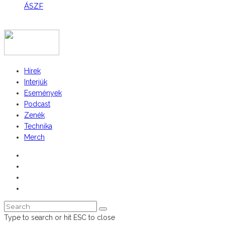
ÁSZF
COPYRIGHT 2023 © FIDULL
Hírek
Interjúk
Események
Podcast
Zenék
Technika
Merch
Type to search or hit ESC to close