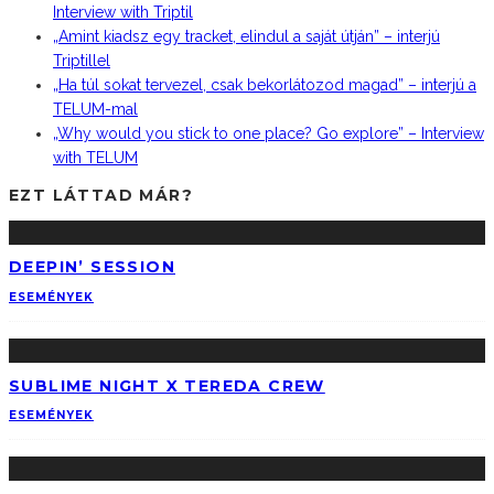
Interview with Triptil
„Amint kiadsz egy tracket, elindul a saját útján” – interjú
Triptillel
„Ha túl sokat tervezel, csak bekorlátozod magad” – interjú a
TELUM-mal
„Why would you stick to one place? Go explore” – Interview
with TELUM
EZT LÁTTAD MÁR?
DEEPIN’ SESSION
ESEMÉNYEK
SUBLIME NIGHT X TEREDA CREW
ESEMÉNYEK