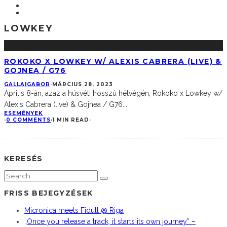
LOWKEY
ROKOKO X LOWKEY W/ ALEXIS CABRERA (LIVE) &
GOJNEA / G76
GALLAIGABOR
·
MÁRCIUS 28, 2023
Április 8-án, azaz a húsvéti hosszú hétvégén, Rokoko x Lowkey w/
Alexis Cabrera (live) & Gojnea / G76
...
ESEMÉNYEK
·
0 COMMENTS
·
1 MIN READ
·
KERESÉS
FRISS BEJEGYZÉSEK
Micronica meets Fidull @ Riga
„Once you release a track, it starts its own journey” –