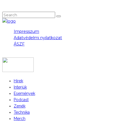
NEM TALÁLOD, AMIT KERESTÉL?
Impresszum
Adatvédelmi nyilatkozat
ÁSZF
COPYRIGHT 2023 © FIDULL
Hírek
Interjúk
Események
Podcast
Zenék
Technika
Merch