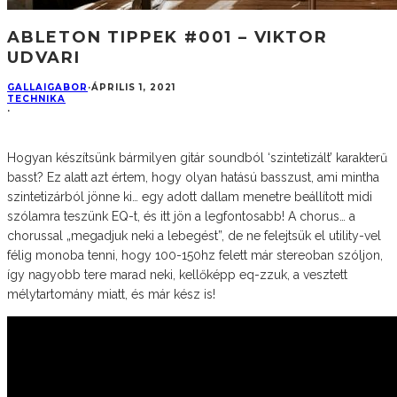
ABLETON TIPPEK #001 – VIKTOR
UDVARI
GALLAIGABOR
·
ÁPRILIS 1, 2021
TECHNIKA
·
Hogyan készítsünk bármilyen gitár soundból ‘szintetizált’ karakterű
basst? Ez alatt azt értem, hogy olyan hatású basszust, ami mintha
szintetizárból jönne ki… egy adott dallam menetre beállított midi
szólamra teszünk EQ-t, és itt jön a legfontosabb! A chorus… a
chorussal „megadjuk neki a lebegést”, de ne felejtsük el utility-vel
félig monoba tenni, hogy 100-150hz felett már stereoban szóljon,
így nagyobb tere marad neki, kellőképp eq-zzuk, a vesztett
mélytartomány miatt, és már kész is!