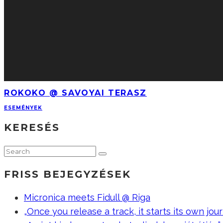
ROKOKO @ SAVOYAI TERASZ
ESEMÉNYEK
KERESÉS
FRISS BEJEGYZÉSEK
Micronica meets Fidull @ Riga
„Once you release a track, it starts its own jour