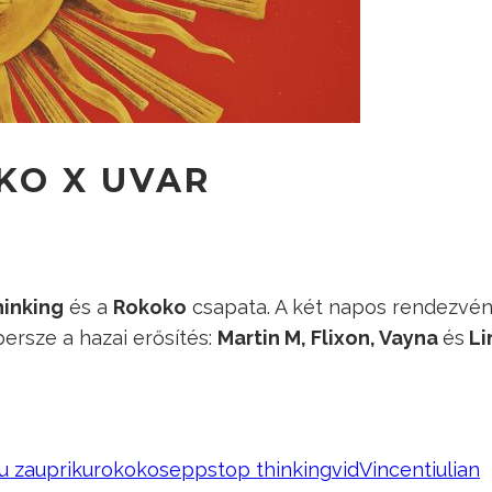
KO X UVAR
hinking
és a
Rokoko
csapata. A két napos rendezvén
ersze a hazai erősítés:
Martin M, Flixon, Vayna
és
Li
u zau
priku
rokoko
sepp
stop thinking
vid
Vincentiulian