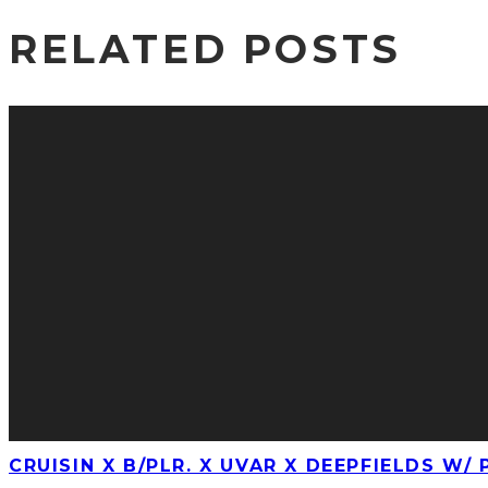
RELATED POSTS
CRUISIN X B/PLR. X UVAR X DEEPFIELDS W/ 