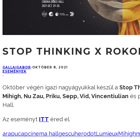
STOP THINKING X ROKO
GALLAIGABOR
·
OKTÓBER 8, 2021
ESEMÉNYEK
·
Október végén igazi nagyágyukkal készül a
Stop T
Mihigh, Nu Zau, Priku, Sepp, Vid, Vincentiulian
és p
Hall.
Az eseményt
ITT
éred el.
arapu
cap
cinema hall
gescu
herodot
Lumieux
Mihigh
n