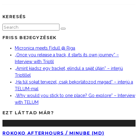
KERESÉS
FRISS BEJEGYZÉSEK
Micronica meets Fidull @ Riga
„Once you release a track, it starts its own journey” –
Interview with Triptil
„Amint kiadsz egy tracket, elindul a saját útján” – interjú
Triptillel
„Ha túl sokat tervezel, csak bekorlátozod magad” – interjú a
TELUM-mal
„Why would you stick to one place? Go explore” – Interview
with TELUM
EZT LÁTTAD MÁR?
ROKOKO AFTERHOURS / MINUBE (MD)