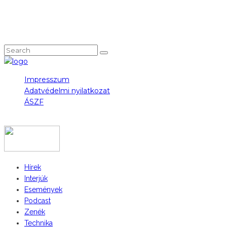
NEM TALÁLOD, AMIT KERESTÉL?
Impresszum
Adatvédelmi nyilatkozat
ÁSZF
COPYRIGHT 2023 © FIDULL
Hírek
Interjúk
Események
Podcast
Zenék
Technika