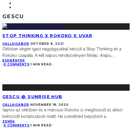
GESCU
STOP THINKING X ROKOKO X UVAR
GALLAIGABOR
·
OKTÓBER 8, 2021
Október végén igazi nagyágyukkal készül a Stop Thinking és a
Rokoko csapata. A két napos rendezvényen fellép: Arapu,
...
ESEMÉNYEK
·
0 COMMENTS
·
1 MIN READ
·
GESCU @ SUNRISE HUB
GALLAIGABOR
·
NOVEMBER 18, 2020
Sajnos az októberi és a márciusi Rokoko is meghiúsult az akkor
behozott korlátozások miatt. Ha szeretnéd bepótolni a
...
ZENÉK
·
0 COMMENTS
·
1 MIN READ
·