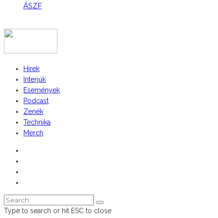
ÁSZF
COPYRIGHT 2023 © FIDULL
Hírek
Interjúk
Események
Podcast
Zenék
Technika
Merch
Type to search or hit ESC to close