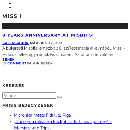
MISS I
8 YEARS ANNIVERSARY AT MISBITS!
GALLAIGABOR
·
MÁRCIUS 27, 2021
A bukaresti Misbits lemezbolt 8. születésnapja alkalmából, Miss I-
ék készítettek egy remek kis streamet. Az öt órás felvételen
...
ZENÉK
·
0 COMMENTS
·
1 MIN READ
·
KERESÉS
FRISS BEJEGYZÉSEK
Micronica meets Fidull @ Riga
„Once you release a track, it starts its own journey” –
Interview with Triptil