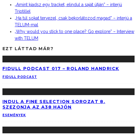
„Amint kiadsz egy tracket, elindul a saját útján” – interjú
Triptillel
„Ha túl sokat tervezel, csak bekorlátozod magad” – interjú a
TELUM-mal
„Why would you stick to one place? Go explore” – Interview
with TELUM
EZT LÁTTAD MÁR?
FIDULL PODCAST 017 – ROLAND HANDRICK
FIDULL PODCAST
INDUL A FINE SELECTION SOROZAT 8.
SZEZONJA AZ A38 HAJÓN
ESEMÉNYEK