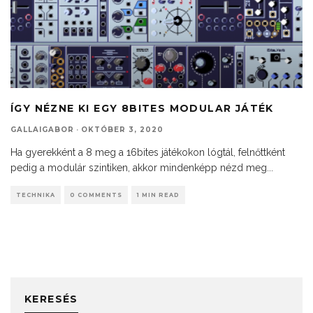
ÍGY NÉZNE KI EGY 8BITES MODULAR JÁTÉK
GALLAIGABOR
·
OKTÓBER 3, 2020
Ha gyerekként a 8 meg a 16bites játékokon lógtál, felnőttként
pedig a modulár szintiken, akkor mindenképp nézd meg
...
TECHNIKA
0 COMMENTS
1 MIN READ
KERESÉS