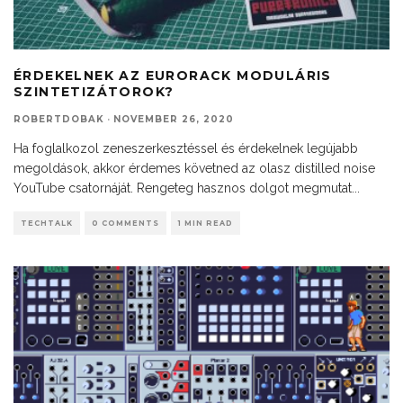
ÉRDEKELNEK AZ EURORACK MODULÁRIS
SZINTETIZÁTOROK?
ROBERTDOBAK
·
NOVEMBER 26, 2020
Ha foglalkozol zeneszerkesztéssel és érdekelnek legújabb
megoldások, akkor érdemes követned az olasz distilled noise
YouTube csatornáját. Rengeteg hasznos dolgot megmutat
...
TECHTALK
0 COMMENTS
1 MIN READ