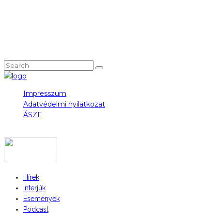
NEM TALÁLOD, AMIT KERESTÉL?
Impresszum
Adatvédelmi nyilatkozat
ÁSZF
COPYRIGHT 2023 © FIDULL
Hírek
Interjúk
Események
Podcast