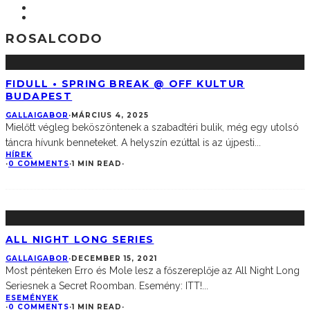
ROSALCODO
FIDULL • SPRING BREAK @ OFF KULTUR
BUDAPEST
GALLAIGABOR
·
MÁRCIUS 4, 2025
Mielőtt végleg beköszöntenek a szabadtéri bulik, még egy utolsó
táncra hívunk benneteket. A helyszín ezúttal is az újpesti
...
HÍREK
·
0 COMMENTS
·
1 MIN READ
·
ALL NIGHT LONG SERIES
GALLAIGABOR
·
DECEMBER 15, 2021
Most pénteken Erro és Mole lesz a főszereplője az All Night Long
Seriesnek a Secret Roomban. Esemény: ITT!
...
ESEMÉNYEK
·
0 COMMENTS
·
1 MIN READ
·