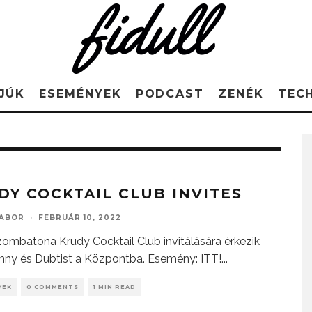
JÚK
ESEMÉNYEK
PODCAST
ZENÉK
TEC
DY COCKTAIL CLUB INVITES
GABOR
·
FEBRUÁR 10, 2022
ombatona Krudy Cocktail Club invitálására érkezik
unny és Dubtist a Központba. Esemény: ITT!
...
YEK
0 COMMENTS
1 MIN READ