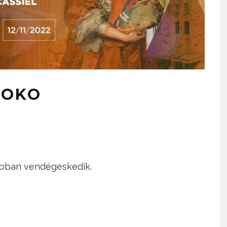
KOKO
bban vendégeskedik.