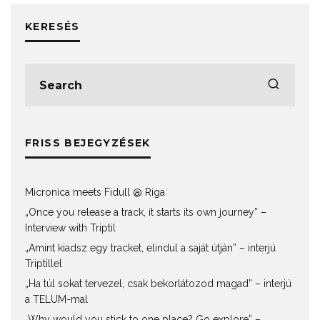
KERESÉS
FRISS BEJEGYZÉSEK
Micronica meets Fidull @ Riga
„Once you release a track, it starts its own journey” –
Interview with Triptil
„Amint kiadsz egy tracket, elindul a saját útján” – interjú
Triptillel
„Ha túl sokat tervezel, csak bekorlátozod magad” – interjú
a TELUM-mal
„Why would you stick to one place? Go explore” –