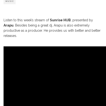
MUSIC
Listen to this week’s stream of
Sunrise HUB
, presented by
Arapu
. Besides being a great dj, Arapu is also extremely
productive as a producer. He provides us with better and better
releases.